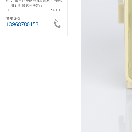
滚轮
厂家直销神钢挖掘装载机小时表工
业计时器累时器SYS-4
1-13
2021-11-13
客服热线:
13968780153