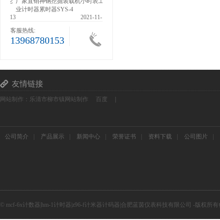
滚轮
厂家直销神钢挖掘装载机小时表工
业计时器累时器SYS-4
1-13
2021-11-13
客服热线:
13968780153
友情链接
网站制作：乐清市柳市镇网站制作
百度
|
公司简介
|
产品展示
|
新闻中心
|
荣誉证书
|
资料下载
|
公司图片
|
© mcf-6x计数器|hm-1计时器|z96-f计米器计码器|合肥蓝茵仪表科技有限公司 -版权所有