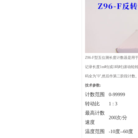
Z96-F型五位测长度计数器是用
记录长度1m时(或1码时)滚动轮
码全为"0",然后作第二阶段计数
技术参数:
计数范围
0-99999
转动比
1 : 3
最高计数
200次/分
速度
温度范围
-10度--60度