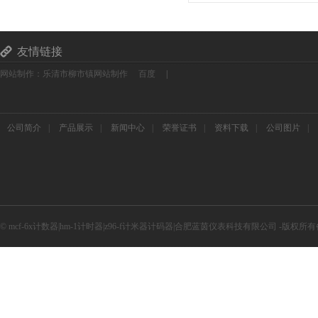
友情链接
网站制作：乐清市柳市镇网站制作
百度
|
公司简介
|
产品展示
|
新闻中心
|
荣誉证书
|
资料下载
|
公司图片
|
© mcf-6x计数器|hm-1计时器|z96-f计米器计码器|合肥蓝茵仪表科技有限公司 -版权所有