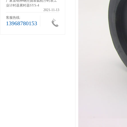
滚轮
厂家直销神钢挖掘装载机小时表工
业计时器累时器SYS-4
1-13
2021-11-13
客服热线:
13968780153