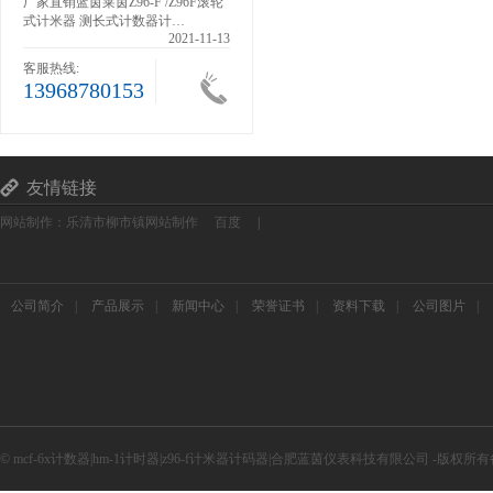
-
厂家直销蓝茵莱茵Z96-F /Z96F滚轮
厂家直销神钢挖掘装载机小时表工
…
式计米器 测长式计数器计…
业计时器累时器SYS-4
1-13
2021-11-13
2021-11-13
客服热线:
13968780153
友情链接
网站制作：乐清市柳市镇网站制作
百度
|
公司简介
|
产品展示
|
新闻中心
|
荣誉证书
|
资料下载
|
公司图片
|
© mcf-6x计数器|hm-1计时器|z96-f计米器计码器|合肥蓝茵仪表科技有限公司 -版权所有