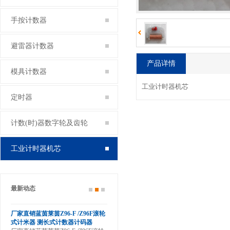
手按计数器
避雷器计数器
产品详情
模具计数器
工业计时器机芯
定时器
计数(时)器数字轮及齿轮
工业计时器机芯
最新动态
-
厂家直销蓝茵莱茵Z96-F /Z96F滚轮
厂家直销神钢挖掘装载机小时表工
时器
式计米器 测长式计数器计码器
业计时器累时器SYS-4