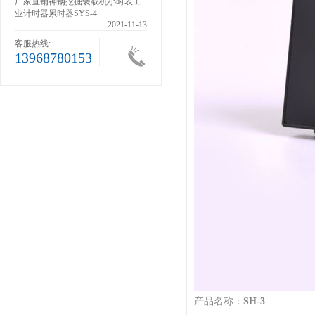
滚轮
厂家直销神钢挖掘装载机小时表工
业计时器累时器SYS-4
1-13
2021-11-13
客服热线:
13968780153
产品名称：
SH-3