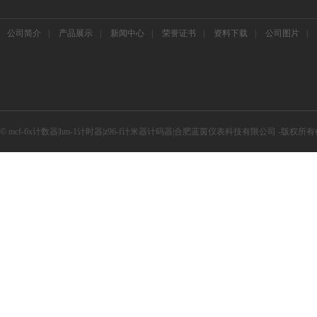
公司简介
|
产品展示
|
新闻中心
|
荣誉证书
|
资料下载
|
公司图片
|
© mcf-6x计数器|hm-1计时器|z96-f计米器计码器|合肥蓝茵仪表科技有限公司 -版权所有