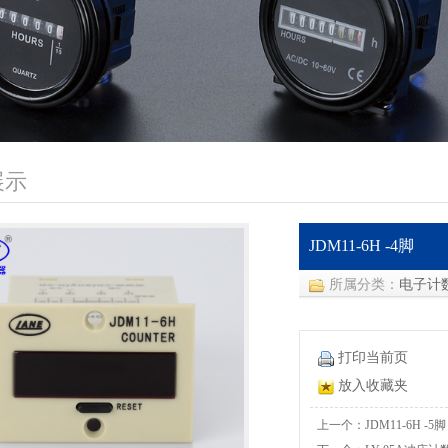
展示
JDM11-6H -4脚
所属分类：
电子计
打印当前页
放入收藏夹
上一个：JDM11-6H -5脚