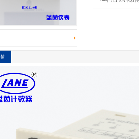
下一个：LY-05A冲床计
详情