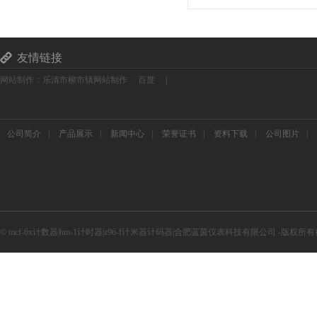
友情链接
网站制作：乐清市柳市镇网站制作
百度
|
公司简介
|
产品展示
|
新闻中心
|
荣誉证书
|
资料下载
|
公司图片
|
© mcf-6x计数器|hm-1计时器|z96-f计米器计码器|合肥蓝茵仪表科技有限公司 -版权所有