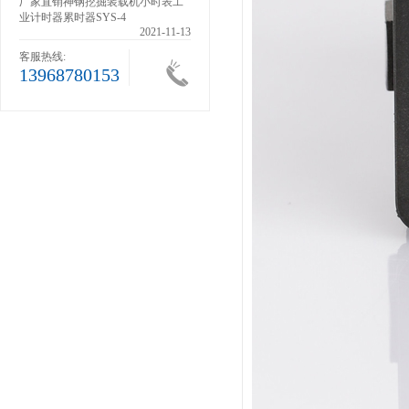
滚轮
厂家直销神钢挖掘装载机小时表工
业计时器累时器SYS-4
1-13
2021-11-13
客服热线:
13968780153