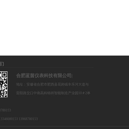
们
合肥蓝茵仪表科技有限公司
|
地址：安徽省合肥市肥西县花岗镇丰乐河大道与
雷阳路交口中南高科锦祥智能制造产业园10＃2单
780153
6080153 13968780153