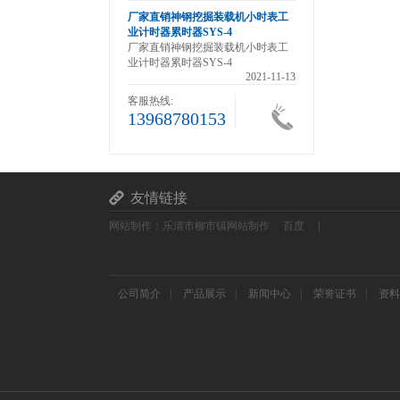
茵莱茵Z96-F /Z96F滚轮
厂家直销神钢挖掘装载机小时表工
器 测长式计数器计码器
业计时器累时器SYS-4
茵莱茵Z96-F /Z96F滚轮
厂家直销神钢挖掘装载机小时表工
器 测长式计数器计…
业计时器累时器SYS-4
2021-11-13
2021-11-13
客服热线:
13968780153
友情链接
网站制作：乐清市柳市镇网站制作
百度
|
公司简介
|
产品展示
|
新闻中心
|
荣誉证书
|
资料